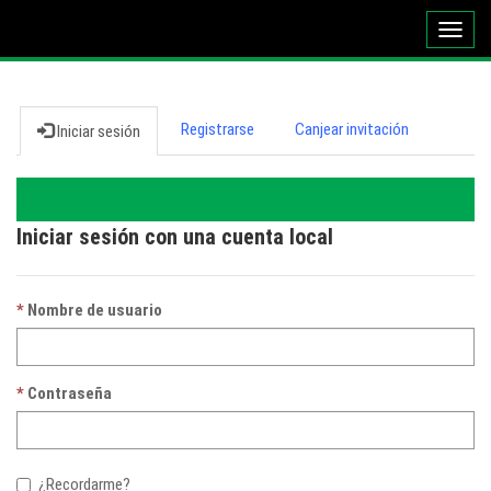
Altern
naveg
Registrarse
Canjear invitación
Iniciar sesión
Iniciar sesión con una cuenta local
Nombre de usuario
Contraseña
¿Recordarme?