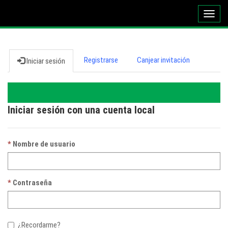
Altern
naveg
Registrarse
Canjear invitación
Iniciar sesión
Iniciar sesión con una cuenta local
Nombre de usuario
Contraseña
¿Recordarme?