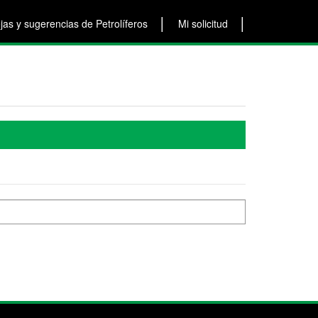
as y sugerencias de Petrolíferos
Mi solicitud