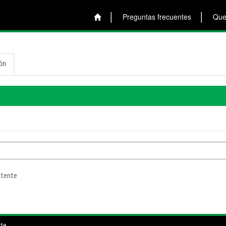
Preguntas frecuentes
Quej
ión
stente
rte