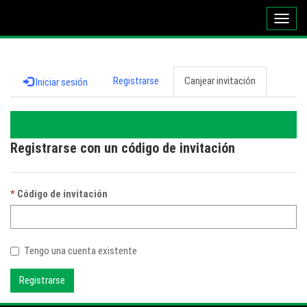
Altern
naveg
Registrarse
Canjear invitación
Iniciar sesión
Registrarse con un código de invitación
Código de invitación
Tengo una cuenta existente
Registrarse