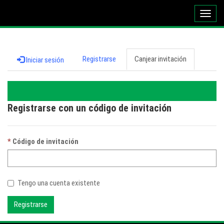
Altern
naveg
Registrarse
Canjear invitación
Iniciar sesión
Registrarse con un código de invitación
Código de invitación
Tengo una cuenta existente
Registrarse